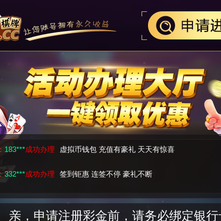
：
183***
成功办理
虚拟币钱包 充值有豪礼 天天有惊喜
：
332***
成功办理
签到钜惠 连签不停 豪礼不断
：
912***
成功办理
亏损救援金 拯救不开心
，申请注册彩金前，请务必绑定银行卡信
：
332***
成功办理
亏损救援金 拯救不开心